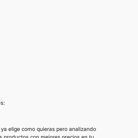
s:
 ya elige como quieras pero analizando
s productos con mejores precios en tu