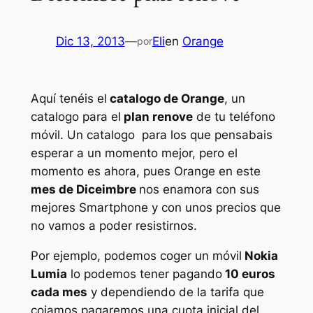
Dic 13, 2013
—
Eli
en
Orange
por
Aquí tenéis el
catalogo de Orange
, un
catalogo para el
plan renove
de tu teléfono
móvil. Un catalogo para los que pensabais
esperar a un momento mejor, pero el
momento es ahora, pues Orange en este
mes de Diceimbre
nos enamora con sus
mejores Smartphone y con unos precios que
no vamos a poder resistirnos.
Por ejemplo, podemos coger un móvil
Nokia
Lumia
lo podemos tener pagando
10 euros
cada mes
y dependiendo de la tarifa que
cojamos pagaremos una cuota inicial del