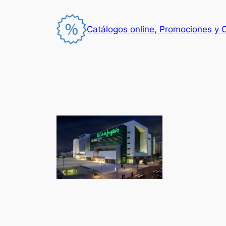
Saltar
al
Catálogos online, Promociones y 
contenido