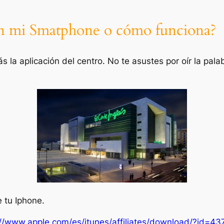
en mi Smatphone o cómo funciona?
rás la aplicación del centro. No te asustes por oír la pal
 tu Iphone.
://www.apple.com/es/itunes/affiliates/download/?id=4