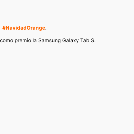
g
#NavidadOrange
.
rá como premio la Samsung Galaxy Tab S.