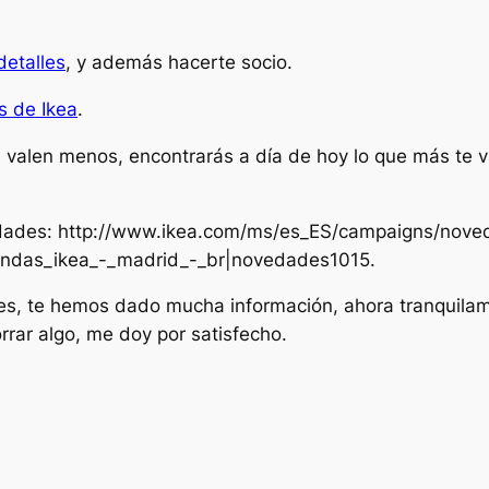
detalles
, y además hacerte socio.
 de Ikea
.
 valen menos, encontrarás a día de hoy lo que más te va 
dades: http://www.ikea.com/ms/es_ES/campaigns/nove
tiendas_ikea_-_madrid_-_br|novedades1015.
es, te hemos dado mucha información, ahora tranquilam
orrar algo, me doy por satisfecho.