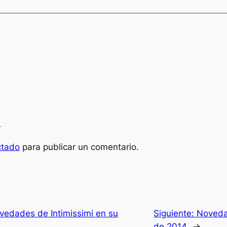
a
ctado
para publicar un comentario.
vedades de Intimissimi en su
Siguiente:
Noveda
de 2014
→