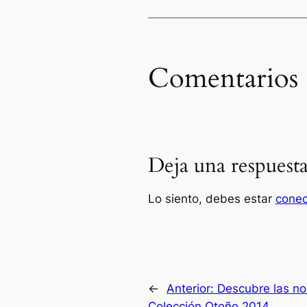
Comentarios
Deja una respuest
Lo siento, debes estar
cone
←
Anterior:
Descubre las no
Colección Otoño 2014