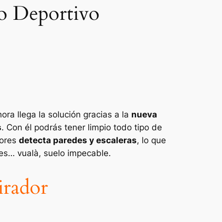
o Deportivo
ra llega la solución gracias a la
nueva
s
. Con él podrás tener limpio todo tipo de
sores
detecta paredes y escaleras
, lo que
ues… vualà, suelo impecable.
irador