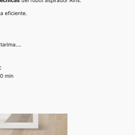
técnicas
del robot aspirador Airis:
a eficiente.
 tarima….
C
40 min