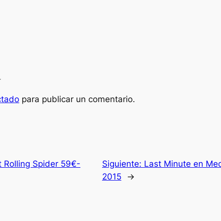
a
ctado
para publicar un comentario.
 Rolling Spider 59€-
Siguiente:
Last Minute en Medi
2015
→