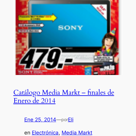
Catálogo Media Markt – finales de
Enero de 2014
Ene 25, 2014
—
Eli
por
en
Electrónica
, 
Media Markt