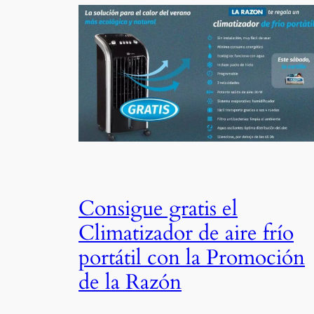
Consigue gratis el
Climatizador de aire frío
portátil con la Promoción
de la Razón