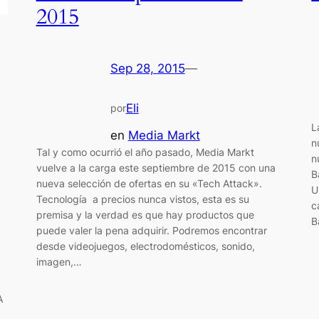
2015
Sep 28, 2015
—
Eli
por
L
en
Media Markt
n
Tal y como ocurrió el año pasado, Media Markt
n
vuelve a la carga este septiembre de 2015 con una
B
nueva selección de ofertas en su «Tech Attack».
U
Tecnología a precios nunca vistos, esta es su
c
premisa y la verdad es que hay productos que
B
puede valer la pena adquirir. Podremos encontrar
desde videojuegos, electrodomésticos, sonido,
imagen,…
a
A