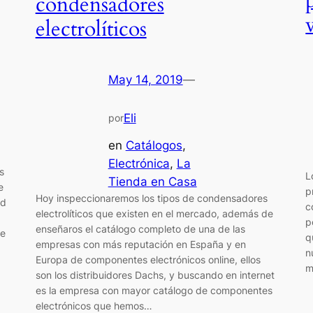
condensadores
electrolíticos
May 14, 2019
—
Eli
por
en
Catálogos
, 
Electrónica
, 
La
s
L
Tienda en Casa
e
p
Hoy inspeccionaremos los tipos de condensadores
ad
c
electrolíticos que existen en el mercado, además de
p
enseñaros el catálogo completo de una de las
de
q
empresas con más reputación en España y en
n
Europa de componentes electrónicos online, ellos
m
son los distribuidores Dachs, y buscando en internet
es la empresa con mayor catálogo de componentes
electrónicos que hemos…