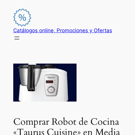
Saltar
al
contenido
Catálogos online, Promociones y Ofertas
Comprar Robot de Cocina
«Taurus Cuisine» en Media