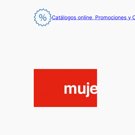
Saltar
al
Catálogos online, Promociones y 
contenido